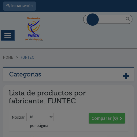
Iniciar sesión
Navegación
Toggle
HOME
>
FUNTEC
Categorías
Lista de productos por
fabricante: FUNTEC
Mostrar
Comparar (
0
)
por página