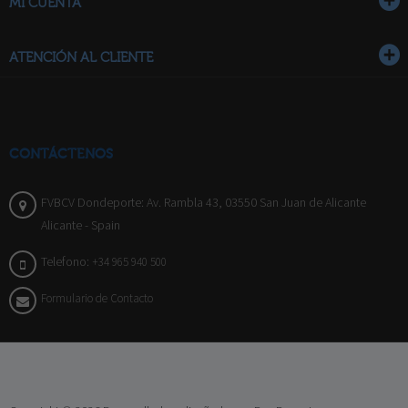
MI CUENTA
ATENCIÓN AL CLIENTE
CONTÁCTENOS
FVBCV Dondeporte: Av. Rambla 43, 03550 San Juan de Alicante
Alicante - Spain
Telefono:
+34 965 940 500
Formulario de Contacto