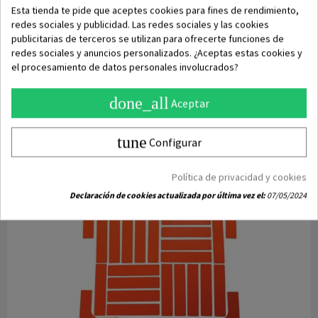
Esta tienda te pide que aceptes cookies para fines de rendimiento,
redes sociales y publicidad. Las redes sociales y las cookies
publicitarias de terceros se utilizan para ofrecerte funciones de
DISPONIBLE
redes sociales y anuncios personalizados. ¿Aceptas estas cookies y
Círculos de Marcaje 25 cm
el procesamiento de datos personales involucrados?
done_all
Aceptar
1,99 €
2,25 €
tune
Configurar
Añadir a la cesta
Política de privacidad y cookies
OFERTA
Declaración de cookies actualizada por última vez el:
07/05/2024